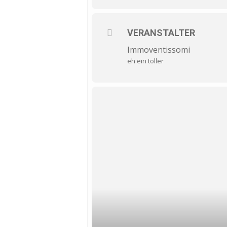
VERANSTALTER
Immoventissomi
eh ein toller