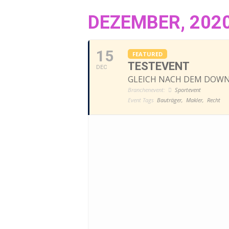
DEZEMBER, 202
15
FEATURED
TESTEVENT
DEC
GLEICH NACH DEM DOW
Branchenevent:
Sportevent
Event Tags
Bauträger,
Makler,
Recht