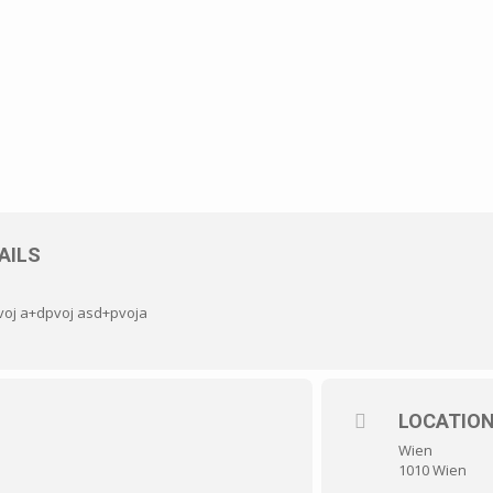
AILS
pvoj a+dpvoj asd+pvoja
LOCATIO
Wien
1010 Wien