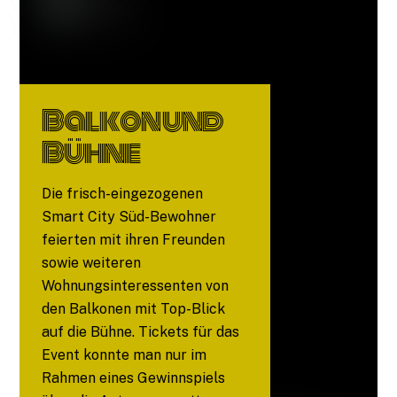
Balkon und
Bühne
Die frisch-eingezogenen
Smart City Süd-Bewohner
feierten mit ihren Freunden
sowie weiteren
Wohnungsinteressenten von
den Balkonen mit Top-Blick
auf die Bühne. Tickets für das
Event konnte man nur im
Rahmen eines Gewinnspiels