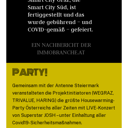
Smart City Süd, ist
fertiggestellt und das
wurde gebührend – und
COVID-gemäß – gefeiert.
EIN NACHBERICHT DER
IMMOBRANCHE.AT
PARTY!
Gemeinsam mit der Antenne Steiermark
veranstalteten die Projektinitiatoren (WEGRAZ,
TRIVALUE, HARING) die größte Housewarming-
Party Österreichs aller Zeiten mit LIVE-Konzert
von Superstar JOSH – unter Einhaltung aller
Covid19-Sicherheitsmaßnahmen.