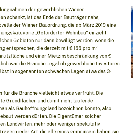
llungnahmen der gewerblichen Wiener
en schenkt, ist das Ende der Bauträger nahe,
Novelle der Wiener Bauordnung, die ab März 2019 eine
ungskategorie „Geförderter Wohnbau“ einzieht.
chen Gebieten nur dann bewilligt werden, wenn die
 entsprechen, die derzeit mit € 188 pro m²
nnutzfläche und einer Mietzinsbeschränkung von €
eßlich war die Branche – egal ob gewerbliche Investoren
elbst in sogenannten schwachen Lagen etwa das 3-
für die Branche vielleicht etwas verfrüht. Die
ete Grundflächen und damit nicht laufende
man als Bauhoffnungsland bezeichnen könnte, also
bebaut werden dürfen. Die Eigentümer solcher
en Landwirten, mehr oder weniger spekulativ
rägern jeder Art, die alle eines gemeinsam haben: sie