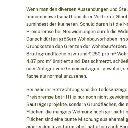
Wenn man den diversen Aussendungen und Ste
Immobilienwirtschaft und ihrer Vertreter Glaub
zumindest der kleineren. Schuld daran ist die 
Preisbremse bei Neuwidmungen durch die Widm
Danach dürfen größere Wohnbauvorhaben in sol
Grundkosten den Grenzen der Wohnbauförderung
Bruttogrundfläche bzw. rund € 250 pro m² Woh
4,87 pro m² limitiert sind. Das schmerzt, schli
oder Ableger von Gemeinnützigen – gewohnt, s
fache als normal anzusehen.
Bei näherer Betrachtung sind die Todesanzeigen 
Preisbremse betrifft ja nur noch nicht gewidm
Bauträgerprojekte, sondern Grundflächen, die 
Flächen, die mangels Widmung noch gar nicht 
Flächen sind eine bunte Mischung aus ehemalig
agierenden Investoren, aber natürlich auch Baut